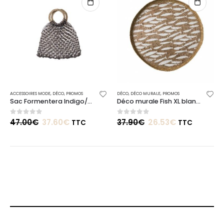
ACCESSOIRES MODE
,
DÉCO
,
PROMOS
DÉCO
,
DÉCO MURALE
,
PROMOS
Sac Formentera Indigo/Naturel
Déco murale Fish XL blanc Ø50cm
0
out of 5
0
out of 5
47.00
€
37.60
€
37.90
€
26.53
€
TTC
TTC