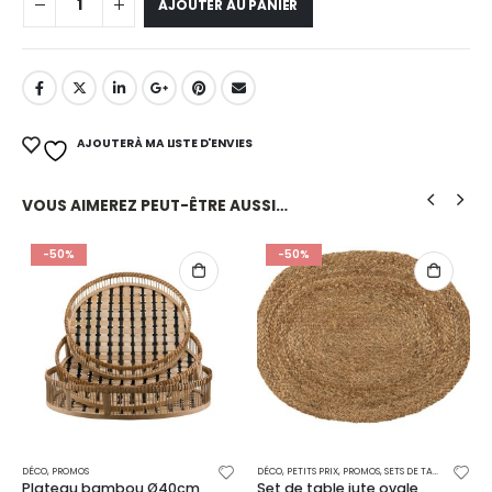
AJOUTER AU PANIER
AJOUTER À MA LISTE D'ENVIES
VOUS AIMEREZ PEUT-ÊTRE AUSSI…
-50%
-50%
DÉCO
,
PROMOS
DÉCO
,
PETITS PRIX
,
PROMOS
,
SETS DE TABLE
Plateau bambou Ø40cm
Set de table jute ovale