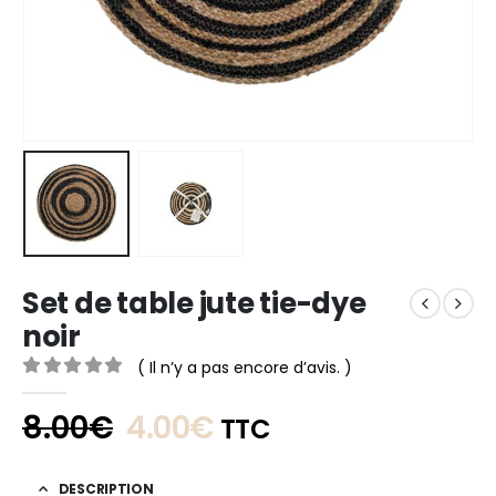
Set de table jute tie-dye
noir
( Il n’y a pas encore d’avis. )
0
out of 5
8.00
€
4.00
€
TTC
DESCRIPTION